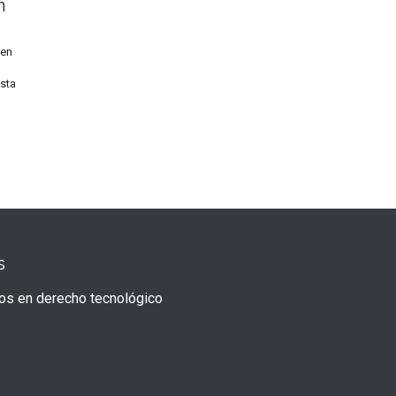
n
 en
sta
s
os en derecho tecnológico