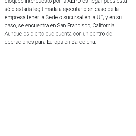
bloqueo interpuesto por la AEPD es ilegal, pues esta
sólo estaría legitimada a ejecutarlo en caso de la
empresa tener la Sede o sucursal en la UE, y en su
caso, se encuentra en San Francisco, California.
Aunque es cierto que cuenta con un centro de
operaciones para Europa en Barcelona.
Actualmente, Worldcoin se encuentra activa, pero
paralizada, no pudiendo ofrecer nuevas recompensas,
pero tampoco suprimir los datos ya recabados,
dependiendo su reanudación de su capacidad para
abordar las deficiencias detectadas y demostrar un
compromiso genuino con la protección de datos.
Este caso ha marcado un hito en la defensa de la
privacidad en el ámbito digital, pudiendo sentar un