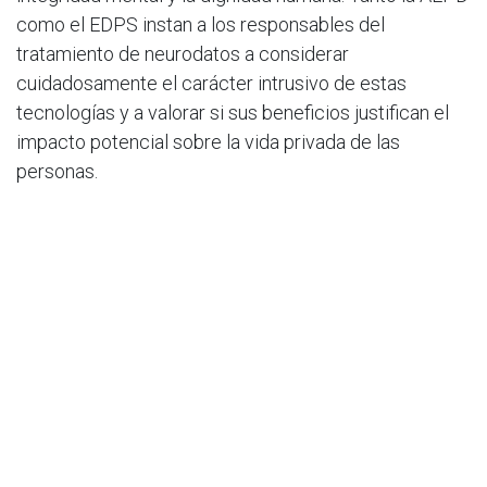
como el EDPS instan a los responsables del
tratamiento de neurodatos a considerar
cuidadosamente el carácter intrusivo de estas
tecnologías y a valorar si sus beneficios justifican el
impacto potencial sobre la vida privada de las
personas.
Más información:
https://www.aepd.es/prensa-y-
comunicacion/notas-de-prensa/la-agencia-y-el-
supervisor-europeo-analizan-los-retos-para-la
Redactado por
Carlota Moreno
, a fecha 09 de julio de
2024.