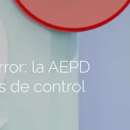
rror: la AEPD
s de control