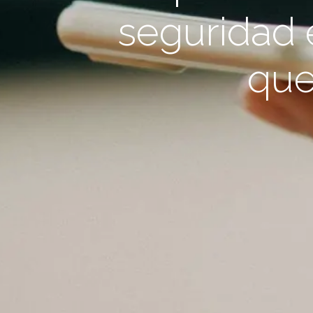
seguridad 
que