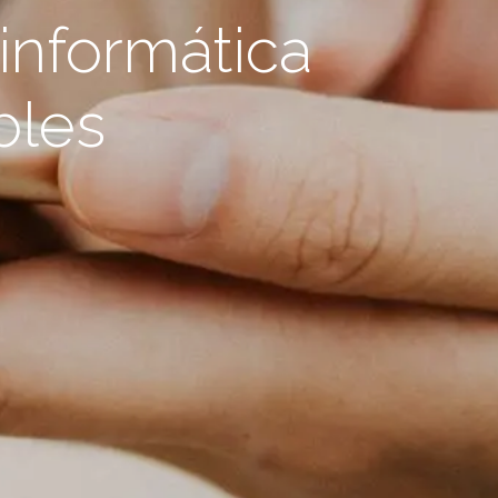
informática
bles